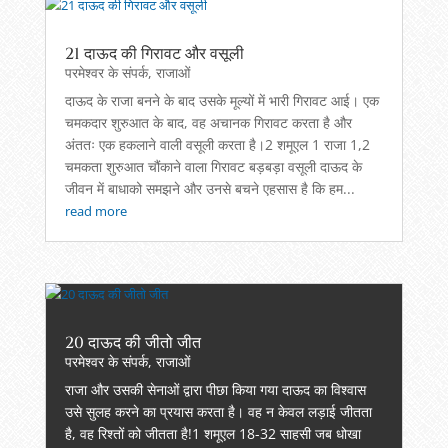
21 दाऊद की गिरावट और वसूली
परमेश्वर के संपर्क
,
राजाओं
दाऊद के राजा बनने के बाद उसके मूल्यों में भारी गिरावट आई। एक
चमकदार शुरुआत के बाद, वह अचानक गिरावट करता है और
अंततः एक हकलाने वाली वसूली करता है।2 शमूएल 1 राजा 1,2
चमकता शुरुआत चौंकाने वाला गिरावट बड़बड़ा वसूली दाऊद के
जीवन में बाधाको समझने और उनसे बचने एहसास है कि हम...
read more
20 दाऊद की जीतो जीत
परमेश्वर के संपर्क
,
राजाओं
राजा और उसकी सेनाओं द्वारा पीछा किया गया दाऊद का विश्वास
उसे सुलह करने का प्रयास करता है। वह न केवल लड़ाई जीतता
है, वह रिश्तों को जीतता है!1 शमूएल 18-32 साहसी जब धोखा