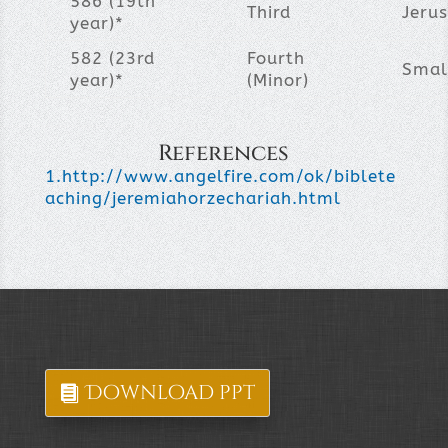
586 (19th
Third
Jerus
year)*
582 (23rd
Fourth
Small
year)*
(Minor)
References
1.http://www.angelfire.com/ok/biblete
aching/jeremiahorzechariah.html
Download ppt