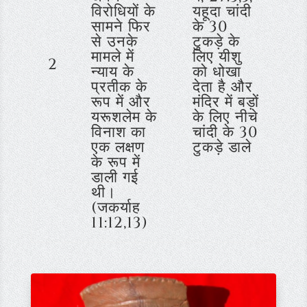
विरोधियों के
यहूदा चांदी
सामने फिर
के 30
से उनके
टुकड़े के
मामले में
लिए यीशु
2
न्याय के
को धोखा
प्रतीक के
देता है और
रूप में और
मंदिर में बड़ों
यरूशलेम के
के लिए नीचे
विनाश का
चांदी के 30
एक लक्षण
टुकड़े डाले
के रूप में
डाली गई
थी।
(जकर्याह
11:12,13)