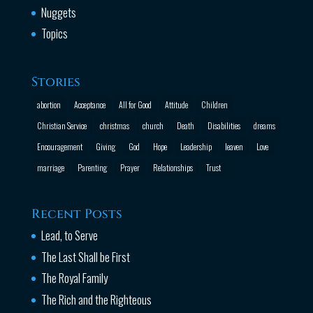
Nuggets
Topics
Stories
abortion
Acceptance
All for Good
Attitude
Children
Christian Service
christmas
church
Death
Disabilities
dreams
Encouragement
Giving
God
Hope
Leadership
leaven
Love
marriage
Parenting
Prayer
Relationships
Trust
Recent Posts
Lead, to Serve
The Last Shall be First
The Royal Family
The Rich and the Righteous