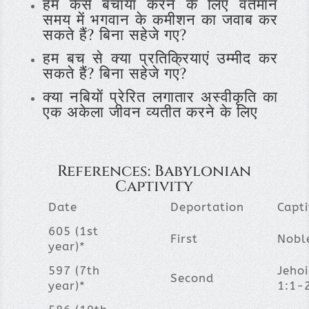
हम कैसे बचाया करने के लिए वर्तमान
समय में भगवान के कमीशन का जवाब कर
सकते हैं? बिना सहेजे गए?
हम बच से क्या प्रतिक्रियाएं उम्मीद कर
सकते हैं? बिना सहेजे गए?
क्या नबियों प्रेरित लगातार अस्वीकृति का
एक अकेला जीवन व्यतीत करने के लिए
References: Babylonian
Captivity
Date
Deportation
Capt
605 (1st
First
Noble
year)*
597 (7th
Jehoi
Second
year)*
1:1-