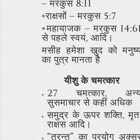
– मरकुस 8:11
◦राक्षसों – मरकुस 5:7
◦महायाजक – मरकुस 14:6
से पहले स्वयं, आदि।
मसीह हमेशा खुद को मनुष्
का पुत्र मानता है
यीशु के चमत्कार
27 चमत्कार, अन्
सुसमाचार से कहीं अधिक
समुद्र के ऊपर शक्ति, मृत
राक्षस आदि।
“तुरन्त” का प्रयोग अक्स