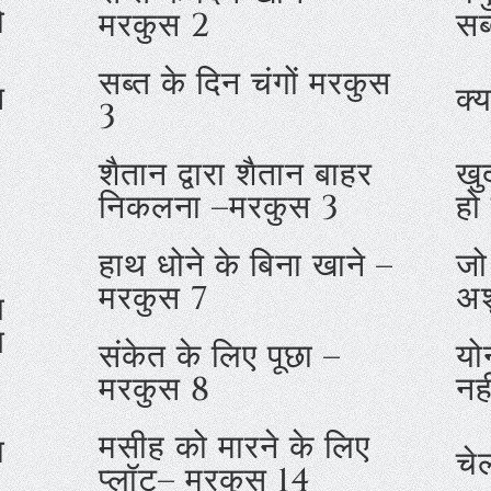
ो
मरकुस 2
सब
सब्त के दिन चंगों मरकुस
स
क्
3
शैतान द्वारा शैतान बाहर
खु
निकलना –मरकुस 3
हो
हाथ धोने के बिना खाने –
जो
मरकुस 7
अशु
ल
थ
संकेत के लिए पूछा –
यो
मरकुस 8
नही
मसीह को मारने के लिए
ा
चे
प्लॉट– मरकुस 14