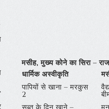
1
य
मसीह, मुख्य कोने का सिरा – राजमि
य
धार्मिक अस्वीकृति
मस
पापियों से खाना – मरकुस
वैद
,
2
बी
र
सब्त के दिन खाने –
मन