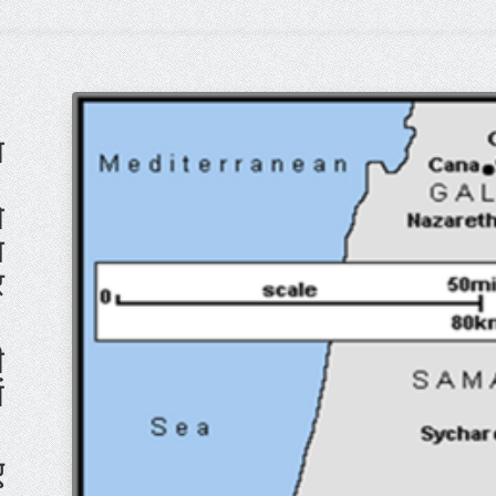
ा
ो
थ
र
ी
ं
ए