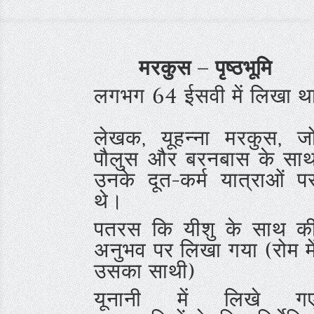
मरकुस – पृष्ठभूमि
लगभग 64 ईसवी में लिखा थ
लेखक, यूहन्ना मरकुस, ज
पौलुस और बरनबास के सा
उनके दूत-कर्म यात्राओं प
थे।
पतरस कि यीशु के साथ क
अनुभव पर लिखा गया (रोम मे
उसका साथी)
यूनानी में लिखे ग