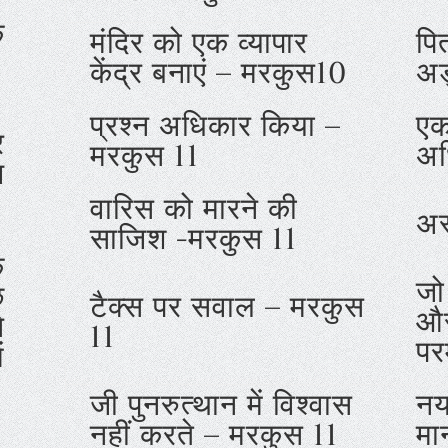
े
मंदिर को एक व्यापार
पि
केंद्र बनाएं – मरकुस10
अड
प्रश्न अधिकार किया –
एक
र
मरकुस 11
अध
ज
वारिस को मारने की
अस
साजिश -मरकुस 11
क
जो
छ
टैक्स पर सवाल – मरकुस
और
े
11
पर
ं
जी पुनरुत्थान में विश्वास
नय
नहीं करते – मरकुस 11
मा