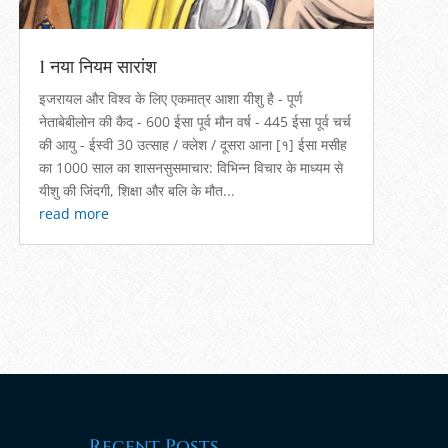
1 नया नियम सारांश
इजरायल और विश्व के लिए एकमात्र आशा यीशु है - पूर्ण
नेताबेबीलोन की कैद - 600 ईसा पूर्व मौन वर्ष - 445 ईसा पूर्व चर्च
की आयु - ईस्वी 30 उत्साह / क्लेश / दूसरा आना [१] ईसा मसीह
का 1000 साल का शासनसुसमाचार: विभिन्न विचार के माध्यम से
यीशु की जिंदगी, शिक्षा और बलि के मौत...
read more
Recent Posts